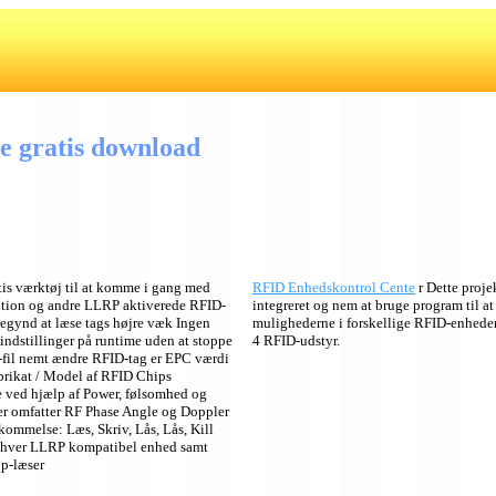
e gratis download
atis værktøj til at komme i gang med
RFID Enhedskontrol Cente
r Dette proje
tion og andre LLRP aktiverede RFID-
integreret og nem at bruge program til at
egynd at læse tags højre væk Ingen
mulighederne i forskellige RFID-enheder
indstillinger på runtime uden at stoppe
4 RFID-udstyr.
-fil nemt ændre RFID-tag er EPC værdi
rikat / Model af RFID Chips
 ved hjælp af Power, følsomhed og
r omfatter RF Phase Angle og Doppler
ommelse: Læs, Skriv, Lås, Lås, Kill
hver LLRP kompatibel enhed samt
p-læser