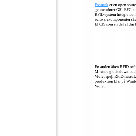
Fosstrak
er en open sourc
gennemfører GS1 EPC net
RFID-system integrator, 
softwarekomponenter sås
EPCIS som en del af din 
En anden åben RFID softwa
Mirware gratis download
Violet spejl RFID-læser.L
produktion klar på Wind
Violet ...