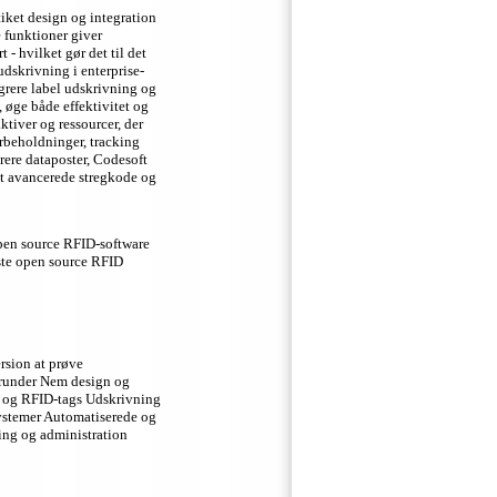
tiket design og integration
 funktioner giver
 - hvilket gør det til det
udskrivning i enterprise-
rere label udskrivning og
 øge både effektivitet og
ktiver og ressourcer, der
erbeholdninger, tracking
rere dataposter, Codesoft
st avancerede stregkode og
open source RFID-software
ste open source RFID
rsion at prøve
herunder Nem design og
rt, og RFID-tags Udskrivning
systemer Automatiserede og
ing og administration