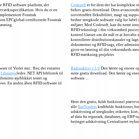
e RFID software platform, der
Codesoft
er for dem der har komplekse e
værksspecifikation.
Hvis du er en
behov gratis download.
Dens avancerede
implementere Fosstrak
uovertruffen fleksibilitet, magt og support
om EPCglobal-certificerede Fosstrak
bedste stregkode software valg for label 
løsning.
miljøer.
Med Codesoft, kan du nemt integ
RFID-teknologi i din virksomhed proces,
kontrol.Uanset om dit mål er at forvalte a
kontrollerer distributionskanaler og lag
dokumenter og RFID-tags, eller administ
giver en løsning til din virksomheds me
RFID mærkning projekter.
re til Violet mir:. Ror, der erstatter
Radioaktivt v.1.0
Den første og eneste 
Libmirror
ledes .NET API bibliotek til
suite gratis download.
Den første og ene
ibmirror øjeblikket testet og
software ...
ows.
En anden åben RFID software til
Hent den gratis, fuldt funktionel prøveve
alle
BarTenders
kraftfulde funktioner, 
udskrivning af stregkoder, etiketter, ko
af data fra regneark, databaser, og ERP-
betinget udskrivning Centraliseret trykn