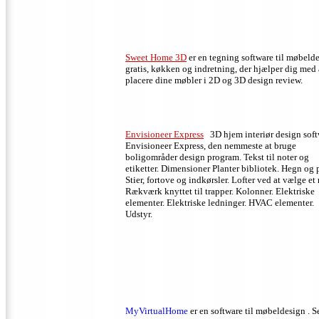
Sweet Home 3D
er en tegning software til møbeld
gratis, køkken og indretning, der hjælper dig med 
placere dine møbler i 2D og 3D design review.
Envisioneer Express
3D hjem interiør design soft
Envisioneer Express, den nemmeste at bruge
boligområder design program.
Tekst til noter og
etiketter.
Dimensioner Planter bibliotek.
Hegn og p
Stier, fortove og indkørsler.
Lofter ved at vælge et
Rækværk knyttet til trapper.
Kolonner.
Elektriske
elementer.
Elektriske ledninger.
HVAC elementer.
Udstyr.
MyVirtualHome
er en software til møbeldesign
.
S