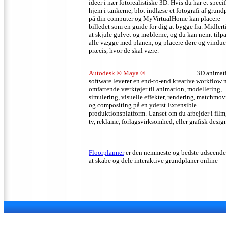
ideer i nær fotorealistiske 3D.
Hvis du har et specif
hjem i tankerne, blot indlæse et fotografi af grund
på din computer og MyVirtualHome kan placere
billedet som en guide for dig at bygge fra.
Midlert
at skjule gulvet og møblerne, og du kan nemt tilp
alle vægge med planen, og placere døre og vindue
præcis, hvor de skal være.
Autodesk ® Maya ®
3D animat
software leverer en end-to-end kreative workflow
omfattende værktøjer til animation, modellering,
simulering, visuelle effekter, rendering, matchmo
og compositing på en yderst Extensible
produktionsplatform.
Uanset om du arbejder i film,
tv, reklame, forlagsvirksomhed, eller grafisk desig
Floorplanner
er den nemmeste og bedste udseend
at skabe og dele interaktive grundplaner online