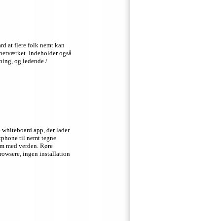
rd at flere folk nemt kan
netværket. Indeholder også
ning, og ledende /
 whiteboard app, der lader
rtphone til nemt tegne
em med verden. Røre
rowsere, ingen installation