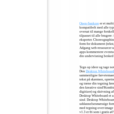
Open-Sankore
er et mult
kompatibelt med alle type
oversat til mange forskell
tilpasset til alle brugere:
eksperter. Choreographi
form for dokument (tekst,
Adgang web-ressourcer u
apps kommentere eventuel
din undervisning besked
Tegn op ideer og tage note
Den
Desktop Whiteboar
sammenligne farvetemaer,
tekst på skærmen, oprette
og træne din tegning færd
den kreative sind!Kombin
digitizer) og skrivning a
Desktop Whiteboard et un
sind. Desktop Whiteboard
uddannelsesmæssige formå
med tegning-over-image 
v1.3 er fri som i gratis øl!