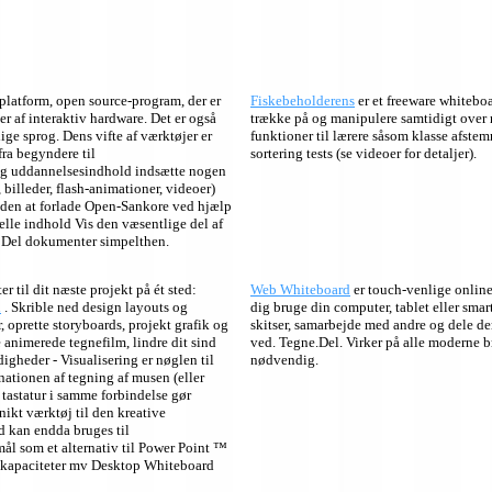
iplatform, open source-program, der er
Fiskebeholderens
er et freeware whiteboa
r af interaktiv hardware. Det er også
trække på og manipulere samtidigt over 
ige sprog. Dens vifte af værktøjer er
funktioner til lærere såsom klasse afstem
 fra begyndere til
sortering tests (se videoer for detaljer).
ng uddannelsesindhold indsætte nogen
 billeder, flash-animationer, videoer)
den at forlade Open-Sankore ved hjælp
le indhold Vis den væsentlige del af
 Del dokumenter simpelthen.
r til dit næste projekt på ét sted:
Web Whiteboard
er touch-venlige online
d
. Skrible ned design layouts og
dig bruge din computer, tablet eller sma
 oprette storyboards, projekt grafik og
skitser, samarbejde med andre og dele d
 animerede tegnefilm, lindre dit sind
ved. Tegne.Del. Virker på alle moderne b
igheder - Visualisering er nøglen til
nødvendig.
ationen af tegning af musen (eller
f tastatur i samme forbindelse gør
ikt værktøj til den kreative
 kan endda bruges til
l som et alternativ til Power Point ™
kapaciteter mv Desktop Whiteboard